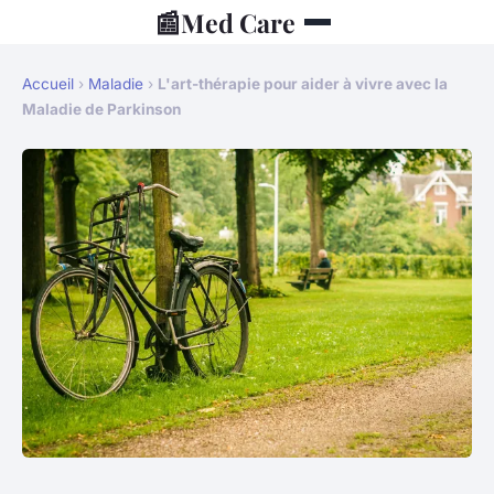
📰
Med Care
Accueil
›
Maladie
›
L'art-thérapie pour aider à vivre avec la
Maladie de Parkinson