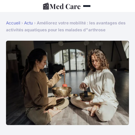
📰
Med Care
Accueil
›
Actu
›
Améliorez votre mobilité : les avantages des
activités aquatiques pour les malades d"arthrose