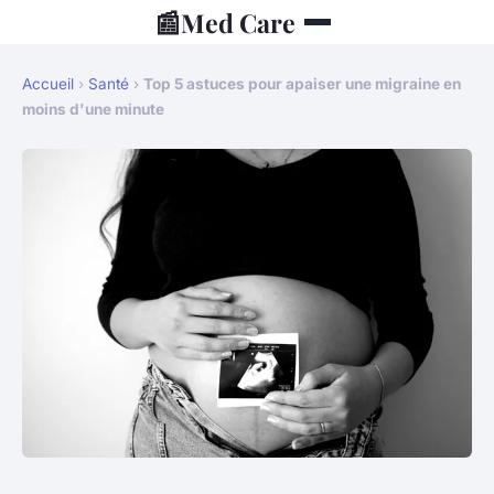
📰
Med Care
Accueil
›
Santé
›
Top 5 astuces pour apaiser une migraine en
moins d'une minute