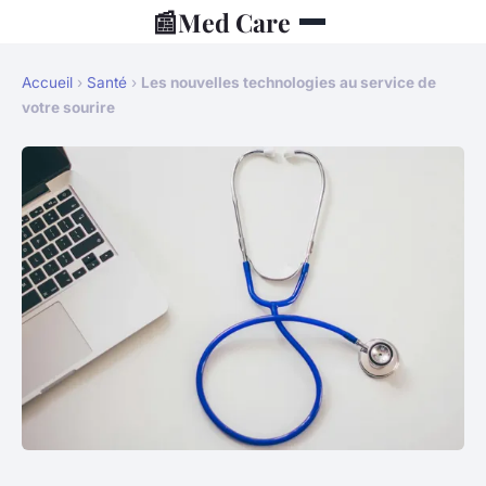
📰
Med Care
Accueil
›
Santé
›
Les nouvelles technologies au service de
votre sourire